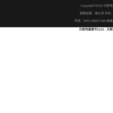
Copyright?2010 
销售经理：谢立滨 手机：139
传真：0451-86697488
贝斯特最奢华2222 - 贝斯特