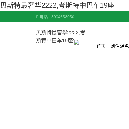
贝斯特最奢华2222,考斯特中巴车19座
电话:
13904658050
贝斯特最奢华2222,考
斯特中巴车19座:
首页
刘伯温免